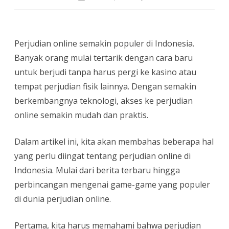
Menguak
Fenome
Perjudian online semakin populer di Indonesia.
Judi
Banyak orang mulai tertarik dengan cara baru
Online
untuk berjudi tanpa harus pergi ke kasino atau
tempat perjudian fisik lainnya. Dengan semakin
di
berkembangnya teknologi, akses ke perjudian
Indonesia
online semakin mudah dan praktis.
Transfor
Bentuk
Dalam artikel ini, kita akan membahas beberapa hal
yang perlu diingat tentang perjudian online di
Perjudia
Indonesia. Mulai dari berita terbaru hingga
perbincangan mengenai game-game yang populer
di dunia perjudian online.
Pertama, kita harus memahami bahwa perjudian