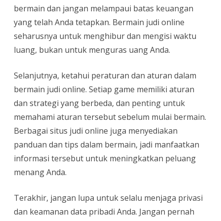
bermain dan jangan melampaui batas keuangan
yang telah Anda tetapkan. Bermain judi online
seharusnya untuk menghibur dan mengisi waktu
luang, bukan untuk menguras uang Anda.
Selanjutnya, ketahui peraturan dan aturan dalam
bermain judi online. Setiap game memiliki aturan
dan strategi yang berbeda, dan penting untuk
memahami aturan tersebut sebelum mulai bermain.
Berbagai situs judi online juga menyediakan
panduan dan tips dalam bermain, jadi manfaatkan
informasi tersebut untuk meningkatkan peluang
menang Anda.
Terakhir, jangan lupa untuk selalu menjaga privasi
dan keamanan data pribadi Anda. Jangan pernah