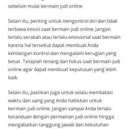
sebelum mulai bermain judi online.
Selain itu, penting untuk mengontrol diri dan tidak
terbawa emosi saat bermain judi online. Jangan
terlalu serakah atau terlalu emosional saat bermain
karena hal tersebut dapat membuat Anda
kehilangan kontrol dan mengalami kerugian yang
besar. Tetaplah tenang dan fokus saat bermain judi
online agar dapat membuat keputusan yang lebih
baik.
Selain itu, pastikan juga untuk selalu membatasi
waktu dan uang yang Anda habiskan untuk
bermain judi online. Jangan sampai Anda terlalu
kecanduan dengan permainan judi online hingga
mengabaikan tanggung jawab dan kebutuhan