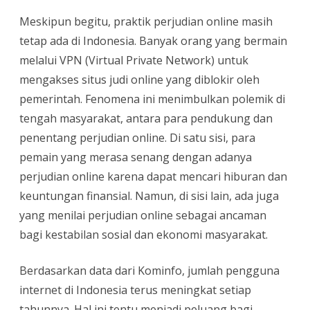
Meskipun begitu, praktik perjudian online masih
tetap ada di Indonesia. Banyak orang yang bermain
melalui VPN (Virtual Private Network) untuk
mengakses situs judi online yang diblokir oleh
pemerintah. Fenomena ini menimbulkan polemik di
tengah masyarakat, antara para pendukung dan
penentang perjudian online. Di satu sisi, para
pemain yang merasa senang dengan adanya
perjudian online karena dapat mencari hiburan dan
keuntungan finansial. Namun, di sisi lain, ada juga
yang menilai perjudian online sebagai ancaman
bagi kestabilan sosial dan ekonomi masyarakat.
Berdasarkan data dari Kominfo, jumlah pengguna
internet di Indonesia terus meningkat setiap
tahunnya. Hal ini tentu menjadi peluang bagi