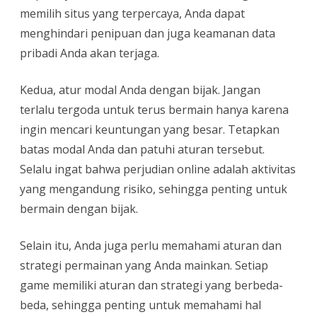
memilih situs yang terpercaya, Anda dapat
menghindari penipuan dan juga keamanan data
pribadi Anda akan terjaga.
Kedua, atur modal Anda dengan bijak. Jangan
terlalu tergoda untuk terus bermain hanya karena
ingin mencari keuntungan yang besar. Tetapkan
batas modal Anda dan patuhi aturan tersebut.
Selalu ingat bahwa perjudian online adalah aktivitas
yang mengandung risiko, sehingga penting untuk
bermain dengan bijak.
Selain itu, Anda juga perlu memahami aturan dan
strategi permainan yang Anda mainkan. Setiap
game memiliki aturan dan strategi yang berbeda-
beda, sehingga penting untuk memahami hal