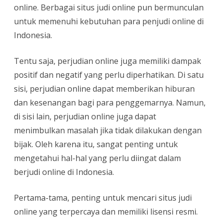
online. Berbagai situs judi online pun bermunculan
untuk memenuhi kebutuhan para penjudi online di
Indonesia.
Tentu saja, perjudian online juga memiliki dampak
positif dan negatif yang perlu diperhatikan. Di satu
sisi, perjudian online dapat memberikan hiburan
dan kesenangan bagi para penggemarnya. Namun,
di sisi lain, perjudian online juga dapat
menimbulkan masalah jika tidak dilakukan dengan
bijak. Oleh karena itu, sangat penting untuk
mengetahui hal-hal yang perlu diingat dalam
berjudi online di Indonesia.
Pertama-tama, penting untuk mencari situs judi
online yang terpercaya dan memiliki lisensi resmi.