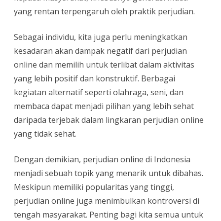
yang rentan terpengaruh oleh praktik perjudian.
Sebagai individu, kita juga perlu meningkatkan
kesadaran akan dampak negatif dari perjudian
online dan memilih untuk terlibat dalam aktivitas
yang lebih positif dan konstruktif. Berbagai
kegiatan alternatif seperti olahraga, seni, dan
membaca dapat menjadi pilihan yang lebih sehat
daripada terjebak dalam lingkaran perjudian online
yang tidak sehat.
Dengan demikian, perjudian online di Indonesia
menjadi sebuah topik yang menarik untuk dibahas.
Meskipun memiliki popularitas yang tinggi,
perjudian online juga menimbulkan kontroversi di
tengah masyarakat. Penting bagi kita semua untuk