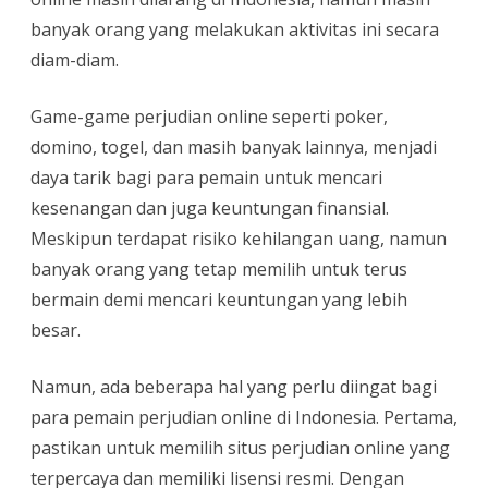
Sedang
banyak orang yang melakukan aktivitas ini secara
Marak
diam-diam.
di
Game-game perjudian online seperti poker,
Indones
domino, togel, dan masih banyak lainnya, menjadi
daya tarik bagi para pemain untuk mencari
kesenangan dan juga keuntungan finansial.
Meskipun terdapat risiko kehilangan uang, namun
banyak orang yang tetap memilih untuk terus
bermain demi mencari keuntungan yang lebih
besar.
Namun, ada beberapa hal yang perlu diingat bagi
para pemain perjudian online di Indonesia. Pertama,
pastikan untuk memilih situs perjudian online yang
terpercaya dan memiliki lisensi resmi. Dengan