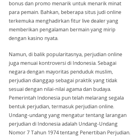
bonus dan promo menarik untuk menarik minat
para pemain. Bahkan, beberapa situs judi online
terkemuka menghadirkan fitur live dealer yang
memberikan pengalaman bermain yang mirip
dengan kasino nyata.
Namun, di balik popularitasnya, perjudian online
juga menuai kontroversi di Indonesia. Sebagai
negara dengan mayoritas penduduk muslim,
perjudian dianggap sebagai praktik yang tidak
sesuai dengan nilai-nilai agama dan budaya.
Pemerintah Indonesia pun telah melarang segala
bentuk perjudian, termasuk perjudian online.
Undang-undang yang mengatur tentang larangan
perjudian di Indonesia adalah Undang-Undang
Nomor 7 Tahun 1974 tentang Penertiban Perjudian.