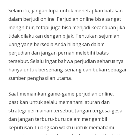
Selain itu, jangan lupa untuk menetapkan batasan
dalam berjudi online. Perjudian online bisa sangat
menghibur, tetapi juga bisa menjadi kecanduan jika
tidak dilakukan dengan bijak. Tentukan sejumlah
uang yang bersedia Anda hilangkan dalam
perjudian dan jangan pernah melebihi batas
tersebut. Selalu ingat bahwa perjudian seharusnya
hanya untuk bersenang-senang dan bukan sebagai
sumber penghasilan utama.
Saat memainkan game-game perjudian online,
pastikan untuk selalu memahami aturan dan
strategi permainan tersebut. Jangan tergesa-gesa
dan jangan terburu-buru dalam mengambil
keputusan. Luangkan waktu untuk memahami