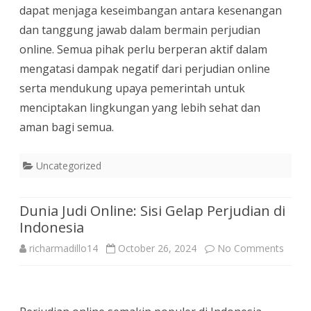
dapat menjaga keseimbangan antara kesenangan
dan tanggung jawab dalam bermain perjudian
online. Semua pihak perlu berperan aktif dalam
mengatasi dampak negatif dari perjudian online
serta mendukung upaya pemerintah untuk
menciptakan lingkungan yang lebih sehat dan
aman bagi semua.
Uncategorized
Dunia Judi Online: Sisi Gelap Perjudian di
Indonesia
on
richarmadillo14
October 26, 2024
No Comments
Dunia
Judi