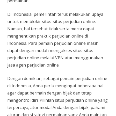
permainan.
Di Indonesia, pemerintah terus melakukan upaya
untuk memblokir situs-situs perjudian online.
Namun, hal tersebut tidak serta merta dapat
menghentikan praktik perjudian online di
Indonesia. Para pemain perjudian online masih
dapat dengan mudah mengakses situs-situs
perjudian online melalui VPN atau menggunakan
jasa agen perjudian online.
Dengan demikian, sebagai pemain perjudian online
di Indonesia, Anda perlu mengingat beberapa hal
agar dapat bermain dengan bijak dan tetap
mengontrol diri. Pilihlah situs perjudian online yang
terpercaya, atur modal Anda dengan bijak, pahami
aturan dan strategi permainan yang Anda mainkan,